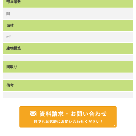
部屋階数
階
面積
m²
建物構造
間取り
備考