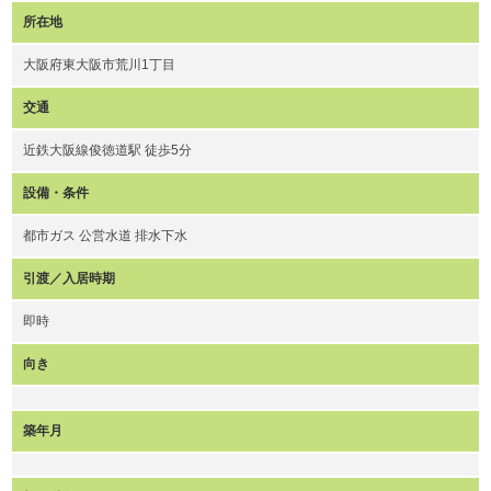
所在地
大阪府東大阪市荒川1丁目
交通
近鉄大阪線俊徳道駅 徒歩5分
設備・条件
都市ガス 公営水道 排水下水
引渡／入居時期
即時
向き
築年月