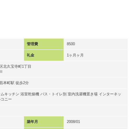
管理費
8500
礼金
1ヶ月ヶ月
区北久宝寺町1丁目
Ⅱ
筋本町駅 徒歩2分
テムキッチン 浴室乾燥機 バス・トイレ別 室内洗濯機置き場 インターネッ
ルコニー
築年月
2008/01