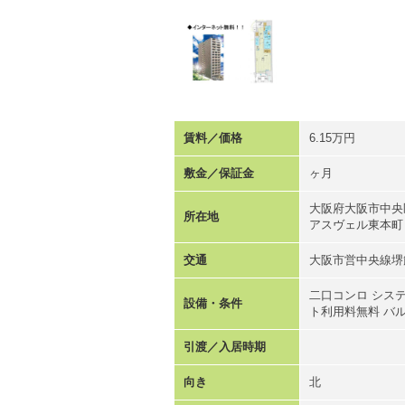
賃料／価格
6.15万円
敷金／保証金
ヶ月
大阪府大阪市中央
所在地
アスヴェル東本町
交通
大阪市営中央線堺
二口コンロ シス
設備・条件
ト利用料無料 バ
引渡／入居時期
向き
北