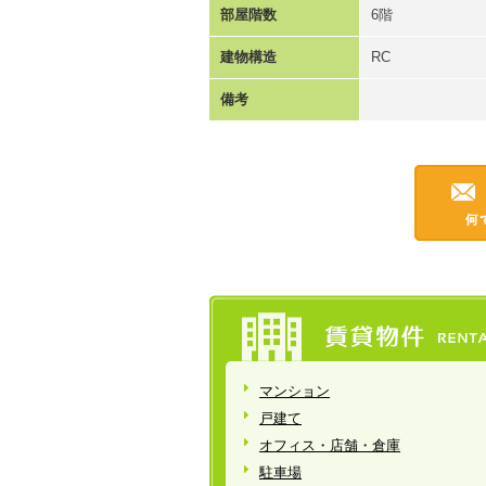
部屋階数
6階
建物構造
RC
備考
マンション
戸建て
オフィス・店舗・倉庫
駐車場